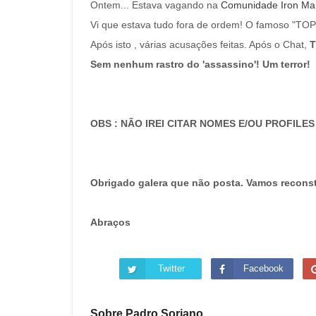
Ontem... Estava vagando na
Comunidade
Iron
Ma
Vi que estava tudo fora de ordem! O famoso "
TOP
Após isto , várias acusações feitas. Após o
Chat,
T
Sem
nenhum rastro do 'assassino'! Um terror!
OBS : NÃO IREI CITAR NOMES E/OU PROFILES
Obrigado galera que não posta. Vamos reconstr
Abraços
Twitter
Facebook
Sobre Padro Soriano