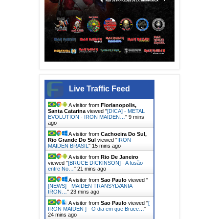
Live Traffic Feed
A visitor from
Florianopolis,
Santa Catarina
viewed "
[DICA] - METAL
EVOLUTION - IRON MAIDEN…
"
9 mins
ago
A visitor from
Cachoeira Do Sul,
Rio Grande Do Sul
viewed "
IRON
MAIDEN BRASIL
"
15 mins ago
A visitor from
Rio De Janeiro
viewed "
[BRUCE DICKINSON] - A fusão
entre No…
"
21 mins ago
A visitor from
Sao Paulo
viewed "
[NEWS] - MAIDEN TRANSYLVANIA -
IRON…
"
23 mins ago
A visitor from
Sao Paulo
viewed "
[
IRON MAIDEN ] - O dia em que Bruce…
"
24 mins ago