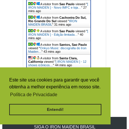
A visitor from
Sao Paulo
viewed "
[
IRON MAIDEN ] - Novo IMFC e loja…
"
27
mins ago
A visitor from
Cachoeira Do Sul,
Rio Grande Do Sul
viewed "
IRON
MAIDEN BRASIL
"
31 mins ago
A visitor from
Sao Paulo
viewed "
[
IRON MAIDEN ] - Edição limitada…
"
40
mins ago
A visitor from
Santos, Sao Paulo
viewed "
Onkyo Music: discografia do Iron
Maiden…
"
43 mins ago
A visitor from
Santa Clara,
California
viewed "
[ IRON MAIDEN ] - 12
shows icônicos…
"
44 mins ago
Get Script
Real Time
Tracking ON
Este site usa cookies para garantir que você
TOTAL DE VISUALIZAÇÕES DE
obtenha a melhor experiência em nosso site.
PÁGINA
Política de Privacidade
Entendi!
SIGA O IRON MAIDEN BRASIL